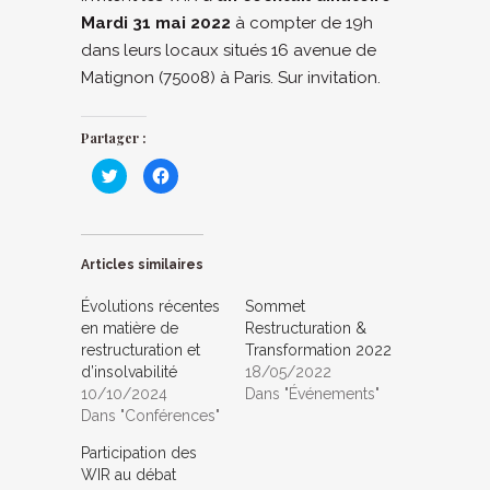
Mardi 31 mai 2022
à compter de 19h
dans leurs locaux situés 16 avenue de
Matignon (75008) à Paris. Sur invitation.
Partager :
Cliquez
Cliquez
pour
pour
partager
partager
sur
sur
Twitter(ouvre
Facebook(ouvre
dans
dans
une
une
nouvelle
nouvelle
Articles similaires
fenêtre)
fenêtre)
Évolutions récentes
Sommet
en matière de
Restructuration &
restructuration et
Transformation 2022
d’insolvabilité
18/05/2022
10/10/2024
Dans "Événements"
Dans "Conférences"
Participation des
WIR au débat