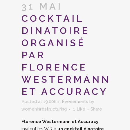
31 MAI
COCKTAIL
DINATOIRE
ORGANISÉ
PAR
FLORENCE
WESTERMANN
ET ACCURACY
Posted at 19:00h
in
Événements
by
womeninrestructuring
1
Like
Share
Florence Westermann et Accuracy
invitent les WiR à
un cocktail dinatoire