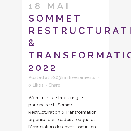
18 MAI
SOMMET
RESTRUCTURAT
&
TRANSFORMATI
2022
Posted at 10:03h
in
Événements
0
Likes
Share
Women In Restructuring est
partenaire du Sommet
Restructuration & Transformation
organisé par Leaders League et
l’Association des Investisseurs en