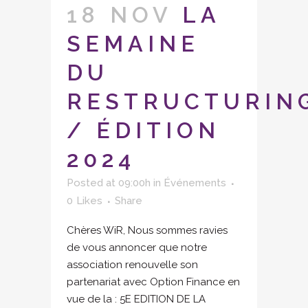
18 NOV
LA
SEMAINE
DU
RESTRUCTURIN
/ ÉDITION
2024
Posted at 09:00h
in
Événements
0
Likes
Share
Chères WiR, Nous sommes ravies
de vous annoncer que notre
association renouvelle son
partenariat avec Option Finance en
vue de la : 5E EDITION DE LA